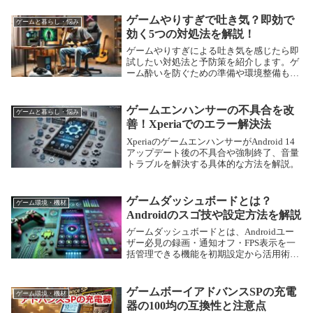
ゲームやりすぎで吐き気？即効で
ゲームと暮らし・悩み
効く5つの対処法を解説！
ゲームやりすぎによる吐き気を感じたら即
試したい対処法と予防策を紹介します。ゲ
ーム酔いを防ぐための準備や環境整備も解
説！
ゲームエンハンサーの不具合を改
ゲームと暮らし・悩み
善！Xperiaでのエラー解決法
XperiaのゲームエンハンサーがAndroid 14
アップデート後の不具合や強制終了、音量
トラブルを解決する具体的な方法を解説。
ゲームダッシュボードとは？
ゲーム環境・機材
Androidのスゴ技や設定方法を解説
ゲームダッシュボードとは、Androidユー
ザー必見の録画・通知オフ・FPS表示を一
括管理できる機能を初期設定から活用術ま
で紹介。
ゲームボーイアドバンスSPの充電
ゲーム環境・機材
器の100均の互換性と注意点