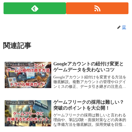
栞
関連記事
Googleアカウントの紐付け変更と
ゲームと暮らし・悩み
ゲームデータを失わないコツ
Googleアカウント紐付けを変更する方法を
徹底解説。複数アカウントの管理やログイ
ンミスの修正、データ引き継ぎの注意点も
網羅。
ゲームフリークの採用は難しい？
ゲームと暮らし・悩み
突破のポイントを大公開！
ゲームフリークの採用は難しいと言われる
理由や、筆記試験・面接対策などの具体的
な準備方法を徹底解説。採用突破を目指す
方必見です。