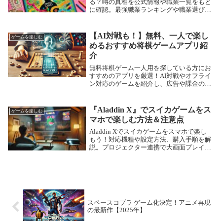
る？噂の真相を公式情報や職業一覧をもと
に確認。最強職業ランキングや職業選びの
コツも紹介！
【AI対戦も！】無料、一人で楽し
ゲームを楽しむ
めるおすすめ将棋ゲームアプリ紹
介
無料将棋ゲーム一人用を探している方にお
すすめのアプリを厳選！AI対戦やオフライ
ン対応のゲームを紹介し、広告や課金の有
無も解説します。
『Aladdin X』でスイカゲームをス
ゲームを楽しむ
マホで楽しむ方法＆注意点
Aladdin Xでスイカゲームをスマホで楽し
もう！対応機種や設定方法、購入手順を解
説。プロジェクター連携で大画面プレイも
可能！
スペースコブラ ゲーム化決定！アニメ再現
の最新作【2025年】