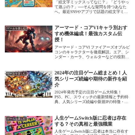
「絵文字ミックスってなに？」「どうやっ
て遊ぶの？」──そんな疑問を持つあなた
へ。最近SNSやアプリで話題の絵文字ミッ
クスゲームは、2つの絵文字を組み合わせ
て面白いキャラや表情を作る新感覚の遊び
です。この記事では、遊び方からおすすめ
アーマード・コアVIキャラ別おす
ゲームを楽しむ
アプリ、人...
すめ機体編成！最強カスタム伝
授！
アーマード・コアVI ファイアーズオブルビ
コンのキャラクターを徹底解説。エア、シ
ンダー・カーラ、ウォルターなどの役割や
戦術を紹介。
2024年の注目ゲーム総まとめ！人
ゲームを楽しむ
気シリーズ続編や期待の新作を紹
介
2024年発売予定の注目ゲーム大特集！
PS5、PC、スウィッチの最新情報と予約特
典、人気シリーズ続編や新規IPの特徴・見
どころ紹介
人生ゲームSwitch版に忍者は存在
ゲームを楽しむ
する？その真相と最強職業
人生ゲームSwitch版に忍者は本当に存在す