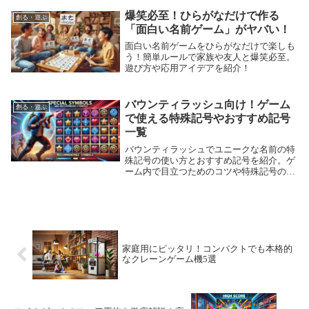
爆笑必至！ひらがなだけで作る
創る・遊ぶ
「面白い名前ゲーム」がヤバい！
面白い名前ゲームをひらがなだけで楽しも
う！簡単ルールで家族や友人と爆笑必至。
遊び方や応用アイデアを紹介！
バウンティラッシュ向け！ゲーム
創る・遊ぶ
で使える特殊記号やおすすめ記号
一覧
バウンティラッシュでユニークな名前の特
殊記号の使い方とおすすめ記号を紹介。ゲ
ーム内で目立つためのコツや特殊記号の意
味や効果も解説。
家庭用にピッタリ！コンパクトでも本格的
なクレーンゲーム機5選