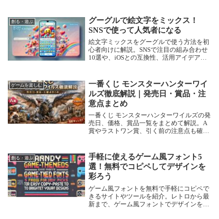
がらスキルUP
グーグルで絵文字をミックス！
創る・遊ぶ
SNSで使って人気者になる
絵文字ミックスをグーグルで使う方法を初
心者向けに解説。SNSで注目の組み合わせ
10選や、iOSとの互換性、活用アイデアも
紹介！
一番くじ モンスターハンターワイ
ゲームを楽しむ
ルズ徹底解説｜発売日・賞品・注
意点まとめ
一番くじ モンスターハンターワイルズの発
売日、価格、賞品一覧をまとめて解説。A
賞やラストワン賞、引く前の注意点も確認
できます。
手軽に使えるゲーム風フォント5
創る・遊ぶ
選！無料でコピペしてデザインを
彩ろう
ゲーム風フォントを無料で手軽にコピペで
きるサイトやツールを紹介。レトロから最
新まで、ゲーム風フォントでデザインを彩
る方法とは？