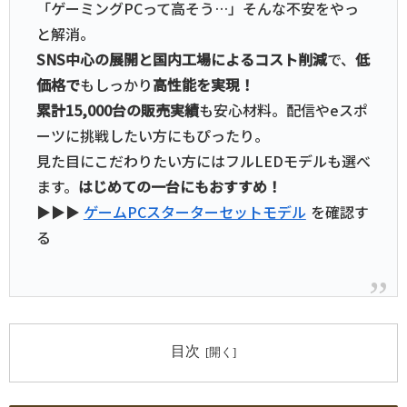
「ゲーミングPCって高そう…」そんな不安をやっ
と解消。
SNS中心の展開と国内工場によるコスト削減
で、
低
価格で
もしっかり
高性能を実現！
累計15,000台の販売実績
も安心材料。配信やeスポ
ーツに挑戦したい方にもぴったり。
見た目にこだわりたい方にはフルLEDモデルも選べ
ます。
はじめての一台にもおすすめ！
▶▶▶
ゲームPCスターターセットモデル
を確認す
る
目次