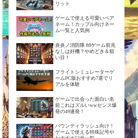
リット
ゲームで使える可愛いペア
ネーム！カップル向けネー
ム一覧と人気例
炎炎ノ消防隊 88ゲーム前兆
なしは好機？やめどき＆狙
い目！
フライトシミュレーターゲ
ームPC版おすすめ7選でリ
アルを体験
ゲームで出会った面白い名
前これはズルいwwセンス爆
発の49連発！
バウンティラッシュ向け！
ゲームで使える特殊記号や